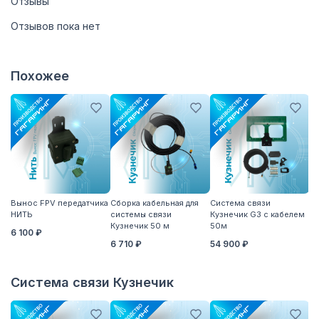
Отзывы
Отзывов пока нет
Похожее
Вынос FPV передатчика
Сборка кабельная для
Система связи
Пе
НИТЬ
системы связи
Кузнечик G3 с кабелем
св
Кузнечик 50 м
50м
с
6 100 ₽
а
6 710 ₽
54 900 ₽
2
Система связи Кузнечик