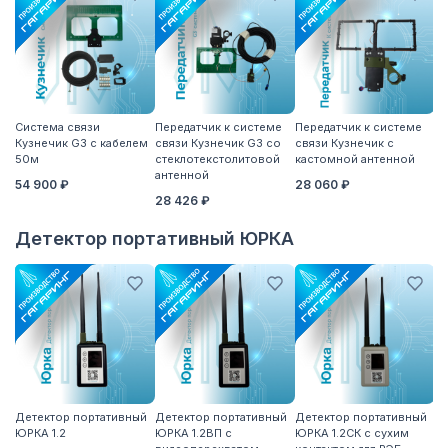
Система связи
Передатчик к системе
Передатчик к системе
П
Кузнечик G3 с кабелем
связи Кузнечик G3 со
связи Кузнечик с
св
50м
стеклотекстолитовой
кастомной антенной
S
антенной
54 900 ₽
28 060 ₽
2
28 426 ₽
Детектор портативный ЮРКА
Детектор портативный
Детектор портативный
Детектор портативный
Вы
ЮРКА 1.2
ЮРКА 1.2ВП с
ЮРКА 1.2СК с сухим
7