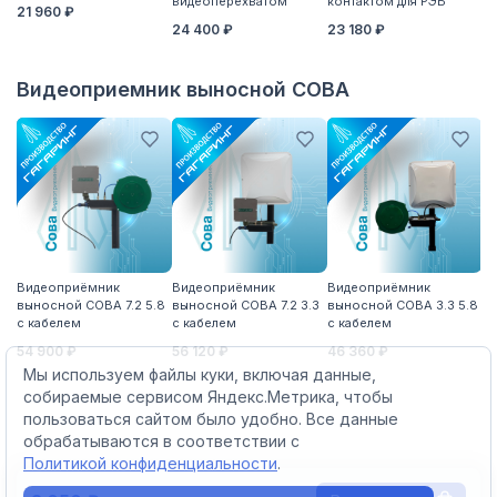
видеоперехватом
контактом для РЭБ
дл
21 960 ₽
п
24 400 ₽
23 180 ₽
1 
Видеоприемник выносной СОВА
Видеоприёмник
Видеоприёмник
Видеоприёмник
В
выносной СОВА 7.2 5.8
выносной СОВА 7.2 3.3
выносной СОВА 3.3 5.8
вы
с кабелем
с кабелем
с кабелем
с 
54 900 ₽
56 120 ₽
46 360 ₽
51
Мы используем файлы куки, включая данные,
собираемые сервисом Яндекс.Метрика, чтобы
пользоваться сайтом было удобно. Все данные
обрабатываются в соответствии с
Политикой конфиденциальности
.