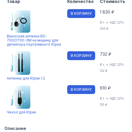
Товар
Количество
Стоимость
1 830 ₽
В КОРЗИНУ
В т. ч. НДС 22%:
330 ₽
Выносная антенна BS-
700/2700-3M на машину для
детектора портативного Юрка
732 ₽
В КОРЗИНУ
В т. ч. НДС 22%:
132 ₽
Антенны для Юрки 1.2
610 ₽
В КОРЗИНУ
В т. ч. НДС 22%:
110 ₽
Чехол для Юрки
Описание