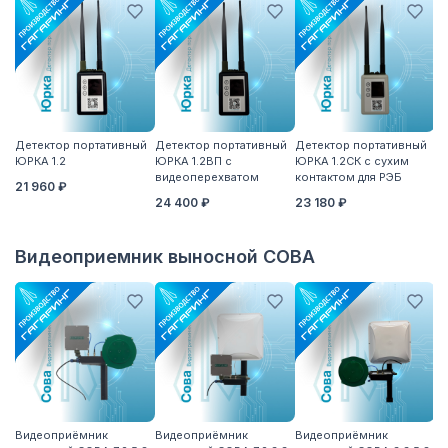
Детектор портативный
Детектор портативный
Детектор портативный
Вы
ЮРКА 1.2
ЮРКА 1.2ВП с
ЮРКА 1.2СК с сухим
7
видеоперехватом
контактом для РЭБ
дл
21 960 ₽
п
24 400 ₽
23 180 ₽
1 
Видеоприемник выносной СОВА
Видеоприёмник
Видеоприёмник
Видеоприёмник
В