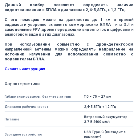
Данный прибор позволяет определять наличие
видеотрансляции с БПЛА в диапазонах 2,4-5,8ГГц + 1,2 ГГц.
С его помощью можно на дальностях
до 1 км
в прямой
видимости уверенно выявлять коммерческие БПЛА типа DJI и
самодельные FPV дроны передающие видеопоток в цифровом и
аналоговом виде в этих диапазонах.
При использовании совместно с дрон-детектором
направленной антенны
можно определять направление на
источник излучения для использования совместно с
подавителем БПЛА.
Скачать инструкцию
Характеристики
Габаритные размеры, без учета антенн
110 * 75 * 27 мм
Диапазон рабочих частот
2,4-5,8ГГц + 1,2 ГГц
Встроенный аккумулятор
Питание
3.7 В 4400 мА/ч
USB Type-C (не входит в
Зарядное устройство
комплект)