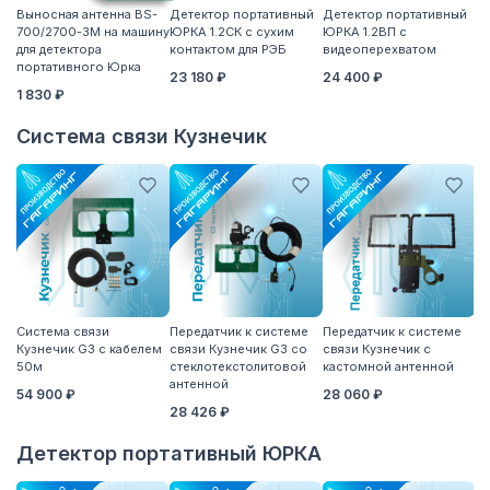
Выносная антенна BS-
Детектор портативный
Детектор портативный
Ан
700/2700-3M на машину
ЮРКА 1.2СК с сухим
ЮРКА 1.2ВП с
3
для детектора
контактом для РЭБ
видеоперехватом
портативного Юрка
23 180 ₽
24 400 ₽
1 830 ₽
Система связи Кузнечик
Система связи
Передатчик к системе
Передатчик к системе
П
Кузнечик G3 с кабелем
связи Кузнечик G3 со
связи Кузнечик с
св
50м
стеклотекстолитовой
кастомной антенной
S
антенной
54 900 ₽
28 060 ₽
2
28 426 ₽
Детектор портативный ЮРКА