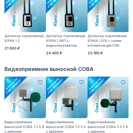
Детектор портативный
Детектор портативный
Детектор портативный
Вы
ЮРКА 1.2
ЮРКА 1.2ВП с
ЮРКА 1.2СК с сухим
7
видеоперехватом
контактом для РЭБ
дл
21 960 ₽
п
24 400 ₽
23 180 ₽
1 
Видеоприемник выносной СОВА
Видеоприёмник
Видеоприёмник
Видеоприёмник
В
выносной СОВА 7.2 5.8
выносной СОВА 7.2 3.3
выносной СОВА 3.3 5.8
вы
с кабелем
с кабелем
с кабелем
с 