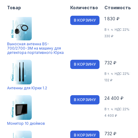
Товар
Количество
Стоимость
1 830 ₽
В КОРЗИНУ
В т. ч. НДС 22%:
330 ₽
Выносная антенна BS-
700/2700-3M на машину для
детектора портативного Юрка
732 ₽
В КОРЗИНУ
В т. ч. НДС 22%:
132 ₽
Антенны для Юрки 1.2
24 400 ₽
В КОРЗИНУ
В т. ч. НДС 22%:
4 400 ₽
Монитор 10 дюймов
732 ₽
В КОРЗИНУ