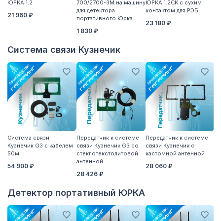
ЮРКА 1.2
700/2700-3M на машину
ЮРКА 1.2СК с сухим
3
для детектора
контактом для РЭБ
21 960 ₽
портативного Юрка
23 180 ₽
1 830 ₽
Система связи Кузнечик
Система связи
Передатчик к системе
Передатчик к системе
П
Кузнечик G3 с кабелем
связи Кузнечик G3 со
связи Кузнечик с
св
50м
стеклотекстолитовой
кастомной антенной
S
антенной
54 900 ₽
28 060 ₽
2
28 426 ₽
Детектор портативный ЮРКА