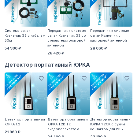
Система связи
Передатчик к системе
Передатчик к системе
П
Кузнечик G3 с кабелем
связи Кузнечик G3 со
связи Кузнечик с
св
50м
стеклотекстолитовой
кастомной антенной
S
антенной
54 900 ₽
28 060 ₽
2
28 426 ₽
Детектор портативный ЮРКА
Детектор портативный
Детектор портативный
Детектор портативный
Вы
ЮРКА 1.2
ЮРКА 1.2ВП с
ЮРКА 1.2СК с сухим
7
видеоперехватом
контактом для РЭБ
дл
21 960 ₽
п
24 400 ₽
23 180 ₽