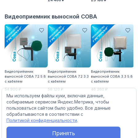
1 
Видеоприемник выносной СОВА
Видеоприёмник
Видеоприёмник
Видеоприёмник
В
выносной СОВА 7.2 5.8
выносной СОВА 7.2 3.3
выносной СОВА 3.3 5.8
вы
с кабелем
с кабелем
с кабелем
с 
54 900 ₽
56 120 ₽
46 360 ₽
51
Мы используем файлы куки, включая данные,
собираемые сервисом Яндекс.Метрика, чтобы
пользоваться сайтом было удобно. Все данные
обрабатываются в соответствии с
Политикой конфиденциальности
.
Принять