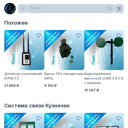
Поиск
Похожее
Детектор портативный
Вынос FPV передатчика
Видеоприёмник
А
ЮРКА 1.2
НИТЬ
выносной СОВА 5.8 5.8
5
с кабелем
21 960 ₽
6 100 ₽
41 267 ₽
Система связи Кузнечик