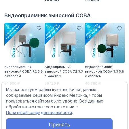
1 
Видеоприемник выносной СОВА
Видеоприёмник
Видеоприёмник
Видеоприёмник
В
выносной СОВА 7.2 5.8
выносной СОВА 7.2 3.3
выносной СОВА 3.3 5.8
вы
с кабелем
с кабелем
с кабелем
с 
54 900 ₽
56 120 ₽
46 360 ₽
51
Мы используем файлы куки, включая данные,
собираемые сервисом Яндекс.Метрика, чтобы
пользоваться сайтом было удобно. Все данные
обрабатываются в соответствии с
Политикой конфиденциальности
.
Принять