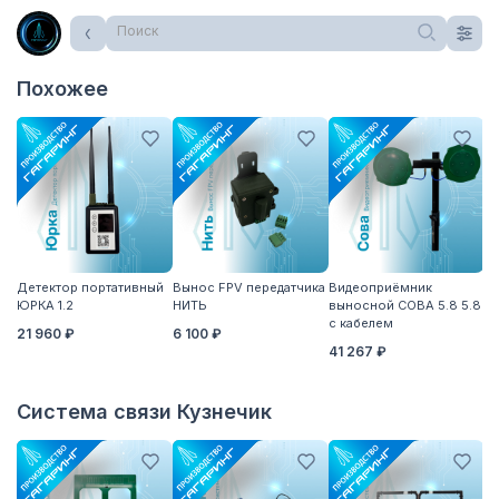
Поиск
Похожее
Детектор портативный
Вынос FPV передатчика
Видеоприёмник
А
ЮРКА 1.2
НИТЬ
выносной СОВА 5.8 5.8
5
с кабелем
21 960 ₽
6 100 ₽
41 267 ₽
Система связи Кузнечик