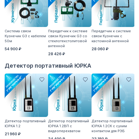
Система связи
Передатчик к системе
Передатчик к системе
П
Кузнечик G3 с кабелем
связи Кузнечик G3 со
связи Кузнечик с
св
50м
стеклотекстолитовой
кастомной антенной
S
антенной
54 900 ₽
28 060 ₽
2
28 426 ₽
Детектор портативный ЮРКА
Детектор портативный
Детектор портативный
Детектор портативный
Вы
ЮРКА 1.2
ЮРКА 1.2ВП с
ЮРКА 1.2СК с сухим
7
видеоперехватом
контактом для РЭБ
дл
21 960 ₽
п
24 400 ₽
23 180 ₽