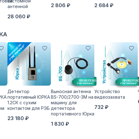
товой
кастомной
2 806 ₽
2 684 ₽
антенной
28 060 ₽
РКА
Детектор
Выносная антенна
Устройство
РКА
портативный ЮРКА
BS-700/2700-3M на
видеозахвата
1.2СК с сухим
машину для
732 ₽
ом
контактом для РЭБ
детектора
портативного Юрка
23 180 ₽
1 830 ₽