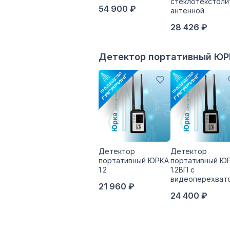
стеклотекстоли
54 900 ₽
антенной
28 426 ₽
Детектор портативный Ю
Детектор
Детектор
портативный ЮРКА
портативный Ю
1.2
1.2ВП с
видеоперехват
21 960 ₽
24 400 ₽