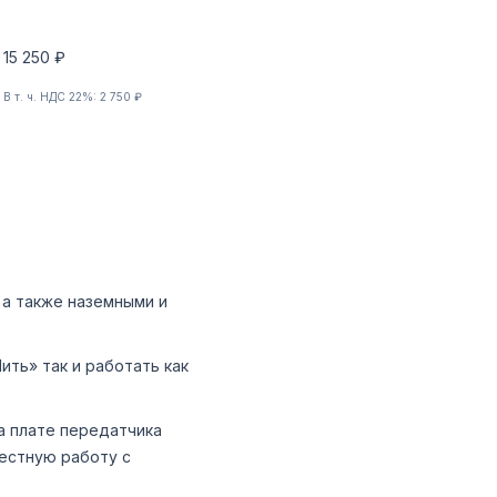
15 250 ₽
В т. ч. НДС 22%: 2 750 ₽
 а также наземными и
ть» так и работать как
а плате передатчика
естную работу с