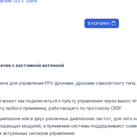
нечик G3 с SMA
В КОРЗИНУ
нечик с кастомной антенной
ена для управления FPV дронами, дронами самолетного типа,
может как подключаться к пульту управления через вынос «Ни
ату любого приемника, работающего по протоколу CRSF.
апазоне или в двух различных диапазонах частот, для чего н
редающих модулей, а приемники системы поддерживают совм
 актуальных сигналов управления.