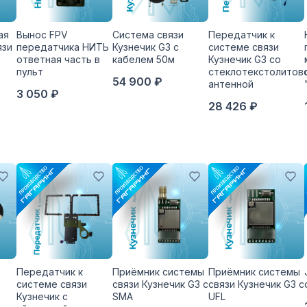
ая
Вынос FPV
Система связи
Передатчик к
язи
передатчика НИТЬ
Кузнечик G3 с
системе связи
ответная часть в
кабелем 50м
Кузнечик G3 со
пульт
стеклотекстолитов
54 900 ₽
антенной
3 050 ₽
28 426 ₽
Передатчик к
Приёмник системы
Приёмник системы
системе связи
связи Кузнечик G3 с
связи Кузнечик G3 с
Кузнечик с
SMA
UFL