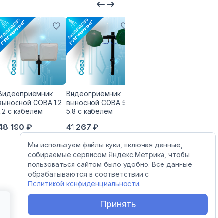
Видеоприёмник
Видеоприёмник
Видеоприёмник
Вид
выносной СОВА 1.2
выносной СОВА 5.8
выносной СОВА 3.3
выно
1.2 с кабелем
5.8 с кабелем
3.3 с кабелем
1.5 
48 190 ₽
41 267 ₽
49 837 ₽
50 
Мы используем файлы куки, включая данные,
собираемые сервисом Яндекс.Метрика, чтобы
пользоваться сайтом было удобно. Все данные
обрабатываются в соответствии с
Политикой конфиденциальности
.
Принять