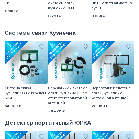
НИТЬ
системы связи
НИТЬ ответная часть в
Ку
Кузнечик 50 м
пульт
5
6 100 ₽
6 710 ₽
3 050 ₽
5
Система связи Кузнечик
Система связи
Передатчик к системе
Передатчик к системе
П
Кузнечик G3 с кабелем
связи Кузнечик G3 со
связи Кузнечик с
св
50м
стеклотекстолитовой
кастомной антенной
S
антенной
54 900 ₽
28 060 ₽
2
28 426 ₽
Детектор портативный ЮРКА