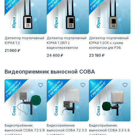
Детектор портативный
Детектор портативный
Детектор портативный
Вы
ЮРКА 1.2
ЮРКА 1.2ВП с
ЮРКА 1.2СК с сухим
7
видеоперехватом
контактом для РЭБ
дл
21 960 ₽
п
24 400 ₽
23 180 ₽
1 
Видеоприемник выносной СОВА
Видеоприёмник
Видеоприёмник
Видеоприёмник
В
выносной СОВА 7.2 5.8
выносной СОВА 7.2 3.3
выносной СОВА 3.3 5.8
вы