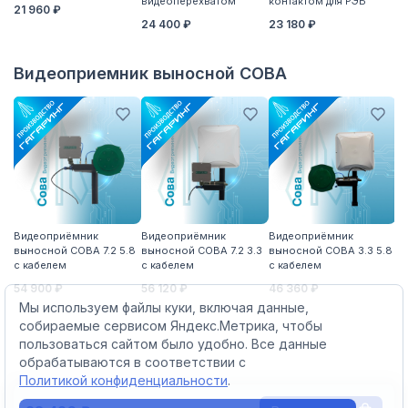
видеоперехватом
контактом для РЭБ
дл
21 960 ₽
п
24 400 ₽
23 180 ₽
1 
Видеоприемник выносной СОВА
Видеоприёмник
Видеоприёмник
Видеоприёмник
В
выносной СОВА 7.2 5.8
выносной СОВА 7.2 3.3
выносной СОВА 3.3 5.8
вы
с кабелем
с кабелем
с кабелем
с 
54 900 ₽
56 120 ₽
46 360 ₽
51
Мы используем файлы куки, включая данные,
собираемые сервисом Яндекс.Метрика, чтобы
пользоваться сайтом было удобно. Все данные
обрабатываются в соответствии с
Политикой конфиденциальности
.