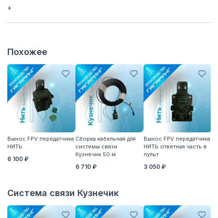
+
Похожее
Вынос FPV передатчика
Сборка кабельная для
Вынос FPV передатчика
С
НИТЬ
системы связи
НИТЬ ответная часть в
Ку
Кузнечик 50 м
пульт
5
6 100 ₽
6 710 ₽
3 050 ₽
5
Система связи Кузнечик