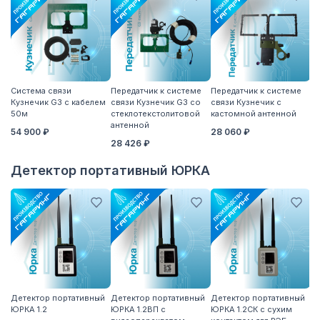
Система связи
Передатчик к системе
Передатчик к системе
П
Кузнечик G3 с кабелем
связи Кузнечик G3 со
связи Кузнечик с
св
50м
стеклотекстолитовой
кастомной антенной
S
антенной
54 900 ₽
28 060 ₽
2
28 426 ₽
Детектор портативный ЮРКА
Детектор портативный
Детектор портативный
Детектор портативный
Вы
ЮРКА 1.2
ЮРКА 1.2ВП с
ЮРКА 1.2СК с сухим
7