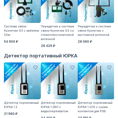
Система связи
Передатчик к системе
Передатчик к системе
П
Кузнечик G3 с кабелем
связи Кузнечик G3 со
связи Кузнечик с
св
50м
стеклотекстолитовой
кастомной антенной
S
антенной
54 900 ₽
28 060 ₽
2
28 426 ₽
Детектор портативный ЮРКА
Детектор портативный
Детектор портативный
Детектор портативный
Вы
ЮРКА 1.2
ЮРКА 1.2ВП с
ЮРКА 1.2СК с сухим
7
видеоперехватом
контактом для РЭБ
дл
21 960 ₽
п
24 400 ₽
23 180 ₽