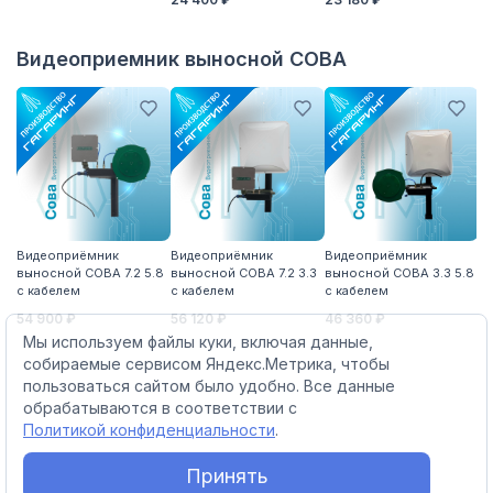
1 
Видеоприемник выносной СОВА
Видеоприёмник
Видеоприёмник
Видеоприёмник
В
выносной СОВА 7.2 5.8
выносной СОВА 7.2 3.3
выносной СОВА 3.3 5.8
вы
с кабелем
с кабелем
с кабелем
с 
54 900 ₽
56 120 ₽
46 360 ₽
51
Мы используем файлы куки, включая данные,
собираемые сервисом Яндекс.Метрика, чтобы
пользоваться сайтом было удобно. Все данные
обрабатываются в соответствии с
Политикой конфиденциальности
.
Принять