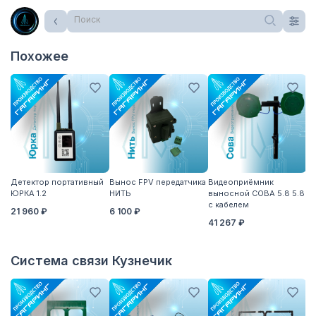
Поиск
Похожее
Детектор портативный
Вынос FPV передатчика
Видеоприёмник
А
ЮРКА 1.2
НИТЬ
выносной СОВА 5.8 5.8
5
с кабелем
21 960 ₽
6 100 ₽
41 267 ₽
Система связи Кузнечик